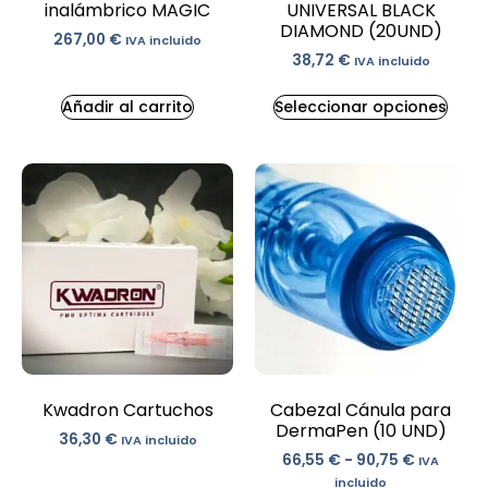
inalámbrico MAGIC
UNIVERSAL BLACK
DIAMOND (20UND)
267,00
€
IVA incluido
38,72
€
IVA incluido
Añadir al carrito
Seleccionar opciones
Kwadron Cartuchos
Cabezal Cánula para
DermaPen (10 UND)
36,30
€
IVA incluido
66,55
€
-
90,75
€
IVA
incluido