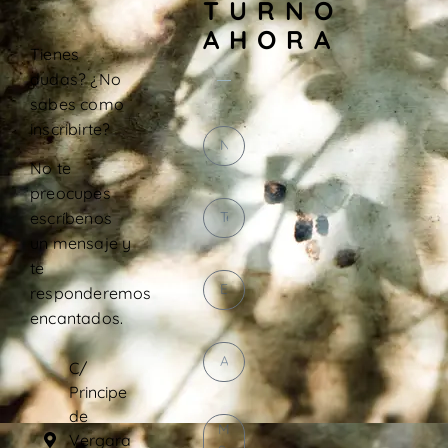
TURNO
AHORA
Tienes
dudas? ¿No
sabes como
inscribirte?
No te
preocupes
escríbenos
un mensaje y
te
responderemos
encantados.
C/
Principe
de
Vergara