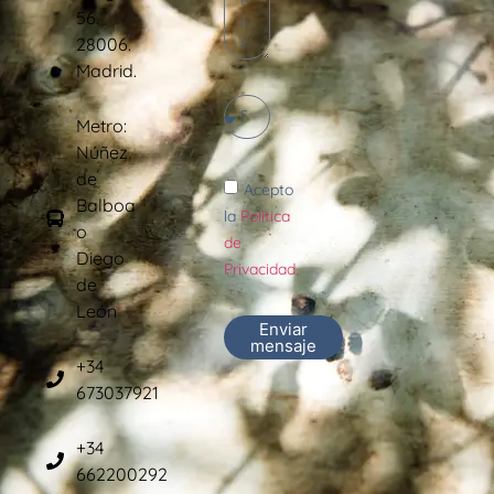
56.
28006.
Madrid.
Metro:
Núñez
de
Acepto
Balboa
la
Política
o
de
Diego
Privacidad
de
León
Enviar
mensaje
+34
673037921
+34
662200292